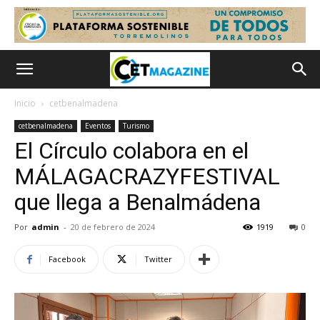
Inicio
cetbenalmadena
cetbenalmadena
Eventos
Turismo
El Círculo colabora en el
MÁLAGACRAZYFESTIVAL
que llega a Benalmádena
Por
admin
-
20 de febrero de 2024
1919
0
Facebook
Twitter