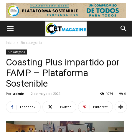
Inicio
Sin categoría
Sin categoría
Coasting Plus impartido por
FAMP – Plataforma
Sostenible
Por
admin
-
12 de mayo de 2022
1074
0
Facebook
Twitter
Pinterest