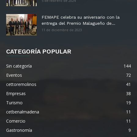
5 de febrero de 2024
FEMAPE celebra su aniversario con la
entrega del Premio Malagueño de...
11 de diciembre de 2023
CATEGORÍA POPULAR
Sin categoría
144
Eventos
72
cettoremolinos
41
Empresas
38
Turismo
19
cetbenalmadena
11
Comercio
11
Gastronomía
9