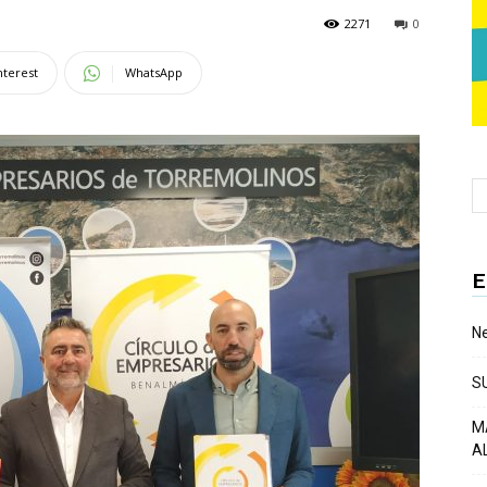
2271
0
nterest
WhatsApp
E
Ne
S
M
A