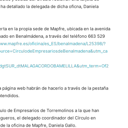
a detallado la delegada de dicha oficna, Daniela
rta en la propia sede de Mapfre, ubicada en la avenida
chado en Benalmádena, a través del teléfono 663 529
www.mapfre.es/oficina/es_ES/benalmadena/L25398/?
source=CirculodeEmpresariosdeBenalmadena&utm_ca
nt=dgtSUR_dtMALAGACORDOBAMELILLA&utm_term=Of2
a página web habrán de hacerlo a través de la pestaña
atendidos.
rculo de Empresarios de Torremolinos a la que han
rigueros, el delegado coordinador del Círculo en
e la oficina de Mapfre, Daniela Gallo.