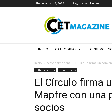
sábado, agosto 8, 2026
Registrarse / Unirse
CET
Magazine
INICIO
CATEGORÍAS
TORREMOLIN
Inicio
cetbenalmadena
El Círculo firma un conve
cetbenalmadena
cettoremolinos
El Círculo firma
Mapfre con una 
socios