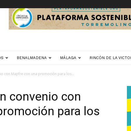
OS
BENALMADENA
MÁLAGA
RINCÓN DE LA VICTO
nio con Mapfre con una promoción para los...
 un convenio con
promoción para los