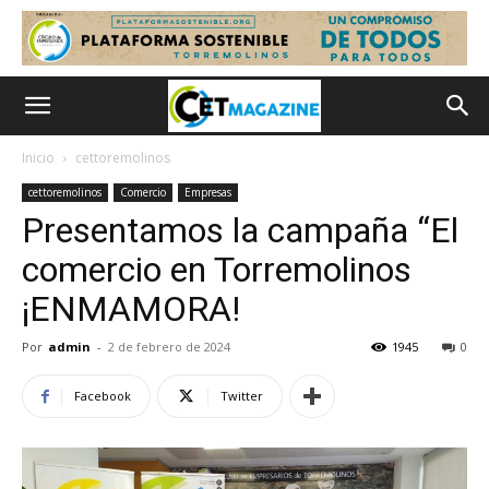
Inicio
cettoremolinos
cettoremolinos
Comercio
Empresas
Presentamos la campaña “El
comercio en Torremolinos
¡ENMAMORA!
Por
admin
-
2 de febrero de 2024
1945
0
Facebook
Twitter