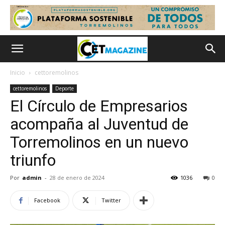
Inicio
cettoremolinos
cettoremolinos
Deporte
El Círculo de Empresarios
acompaña al Juventud de
Torremolinos en un nuevo
triunfo
Por
admin
-
28 de enero de 2024
1036
0
Facebook
Twitter