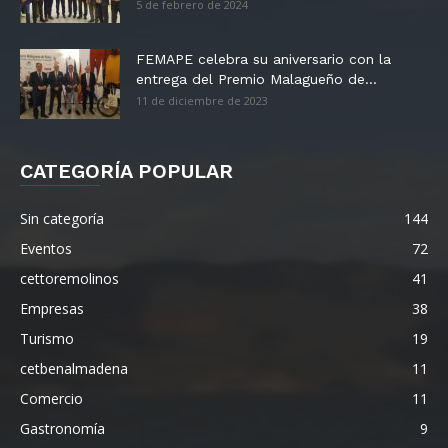
5 de febrero de 2024
FEMAPE celebra su aniversario con la
entrega del Premio Malagueño de...
11 de diciembre de 2023
CATEGORÍA POPULAR
Sin categoría
144
Eventos
72
cettoremolinos
41
Empresas
38
Turismo
19
cetbenalmadena
11
Comercio
11
Gastronomía
9