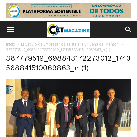
Inicio
El Círculo de Empresarios asiste a la VII Cena del Mantón.
387779519_698843172273012_1743568841510069863_n (1)
387779519_698843172273012_1743
568841510069863_n (1)