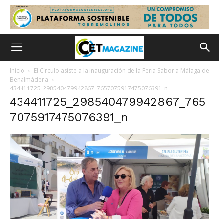
Inicio
El Círculo asiste a la inauguración de la Feria Sabor a Málaga de
Benalmádena
434411725_298540479942867_7657075917475076391_n
434411725_298540479942867_765
7075917475076391_n