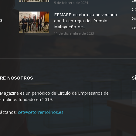
c
5 de febrero de 2024
C
FEMAPE celebra su aniversario
G
G.
con la entrega del Premio
Malagueño de...
c
11 de diciembre de 2023
RE NOSOTROS
S
Magazine es un periódico de Círculo de Empresarios de
emolinos fundado en 2019.
áctanos:
cet@cetorremolinos.es