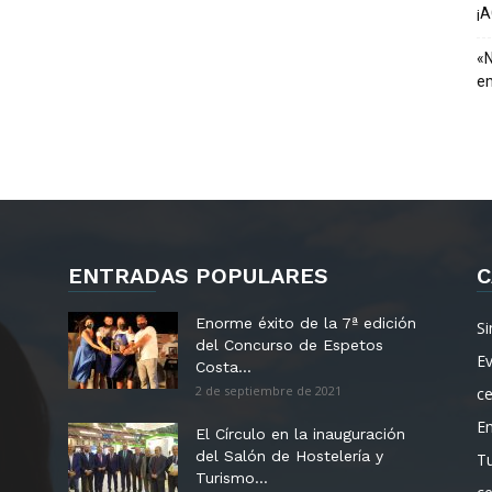
¡
«N
em
ENTRADAS POPULARES
C
Enorme éxito de la 7ª edición
Si
del Concurso de Espetos
E
Costa...
2 de septiembre de 2021
c
E
El Círculo en la inauguración
del Salón de Hostelería y
T
Turismo...