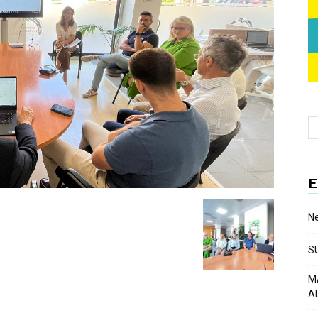
E
Ne
S
M
A