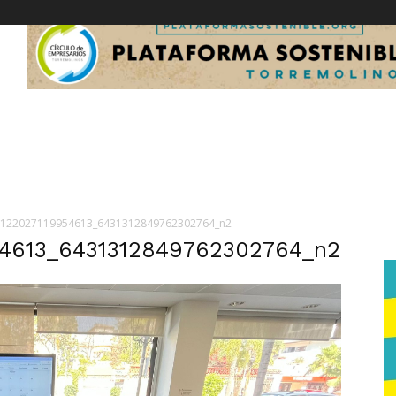
1122027119954613_6431312849762302764_n2
54613_6431312849762302764_n2