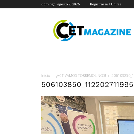
domingo, agosto 9, 2026
Registrarse / Unirse
CET
Magazine
Inicio
¡ACTIVAMOS TORREMOLINOS!
506103850_
506103850_11220271199