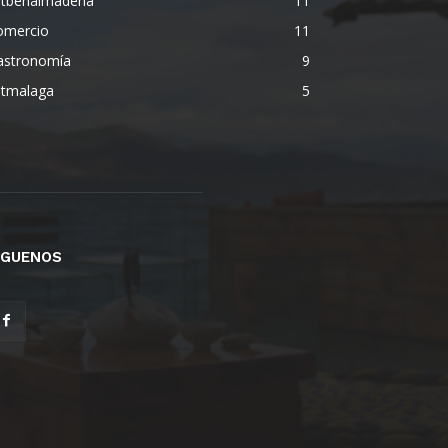
etbenalmadena
11
omercio
11
astronomía
9
etmalaga
5
ÍGUENOS