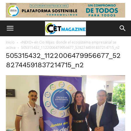
Inicio
«NEXO» en Cio Mijas: donde el ecosistema empresarial se
activa
505315432_1122006479956677_5282744591837214715_n2
505315432_1122006479956677_52
82744591837214715_n2