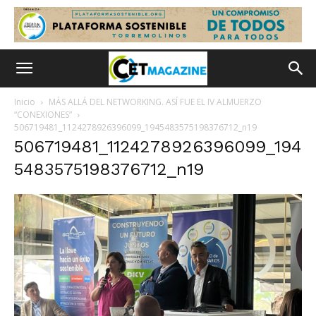
Inicio
MÁS ALLÁ DEL NETWORKING. ASÍ FUE EL IV ALMUERZO
“CONEXIONES”
506719481_1124278926396099_1945483575198376712_n19
506719481_1124278926396099_194
5483575198376712_n19