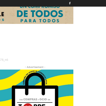
78_n6
- Advertisement -