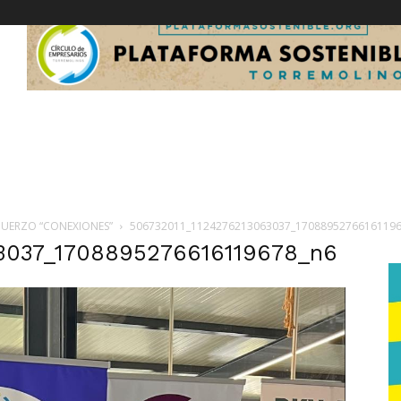
LMUERZO “CONEXIONES”
506732011_1124276213063037_17088952766161196
3037_1708895276616119678_n6