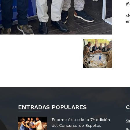
¡
«N
em
ENTRADAS POPULARES
C
Enorme éxito de la 7ª edición
Si
del Concurso de Espetos
E