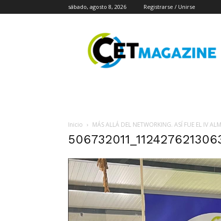
sábado, agosto 8, 2026
Registrarse / Unirse
CET
Magazine
Inicio
MÁS ALLÁ DEL NETWORKING. ASÍ FUE EL IV A
506732011_112427621306