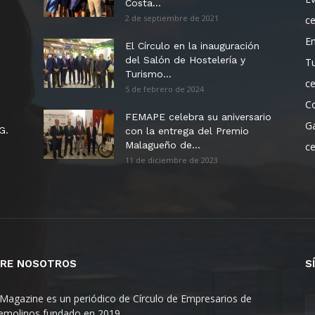
Costa...
2 de septiembre de 2021
c
E
El Círculo en la inauguración
del Salón de Hostelería y
T
Turismo...
c
5 de febrero de 2024
C
FEMAPE celebra su aniversario
G
G.
con la entrega del Premio
Malagueño de...
c
11 de diciembre de 2023
RE NOSOTROS
S
Magazine es un periódico de Círculo de Empresarios de
emolinos fundado en 2019.