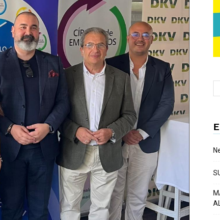
E
Ne
S
M
A