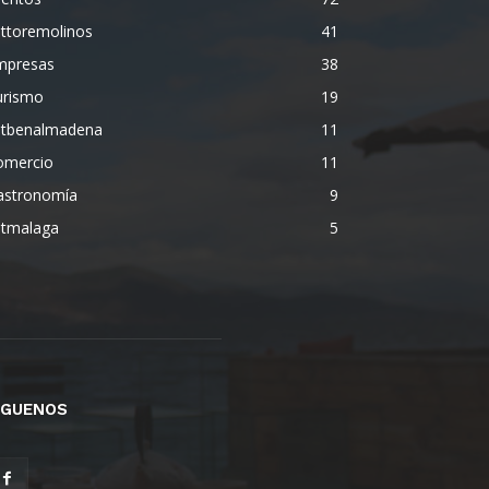
ettoremolinos
41
mpresas
38
urismo
19
etbenalmadena
11
omercio
11
astronomía
9
etmalaga
5
ÍGUENOS