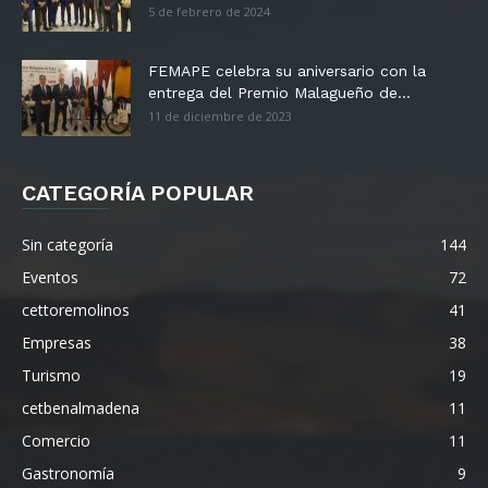
5 de febrero de 2024
FEMAPE celebra su aniversario con la
entrega del Premio Malagueño de...
11 de diciembre de 2023
CATEGORÍA POPULAR
Sin categoría
144
Eventos
72
cettoremolinos
41
Empresas
38
Turismo
19
cetbenalmadena
11
Comercio
11
Gastronomía
9