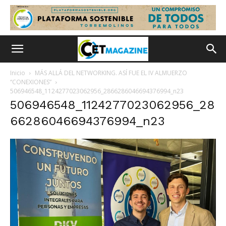
Inicio
MÁS ALLÁ DEL NETWORKING. ASÍ FUE EL IV ALMUERZO
“CONEXIONES”
506946548_1124277023062956_2866286046694376994_n23
506946548_1124277023062956_28
66286046694376994_n23