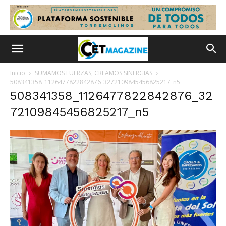
Inicio
SUMAMOS FUERZAS, CREAMOS SINERGIAS
508341358_1126477822842876_3272109845456825217_n5
508341358_1126477822842876_32
72109845456825217_n5