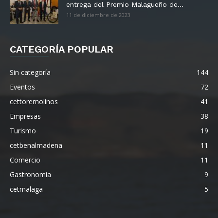
entrega del Premio Malagueño de...
11 de diciembre de 2023
CATEGORÍA POPULAR
Sin categoría
144
Eventos
72
cettoremolinos
41
Empresas
38
Turismo
19
cetbenalmadena
11
Comercio
11
Gastronomía
9
cetmalaga
5