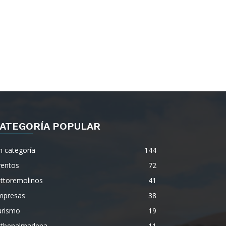
ATEGORÍA POPULAR
n categoría
144
ventos
72
ettoremolinos
41
mpresas
38
urismo
19
etbenalmadena
11