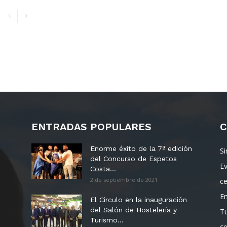
ENTRADAS POPULARES
C
Enorme éxito de la 7ª edición
Si
del Concurso de Espetos
E
Costa...
2 de septiembre de 2021
c
E
El Círculo en la inauguración
del Salón de Hostelería y
T
Turismo...
c