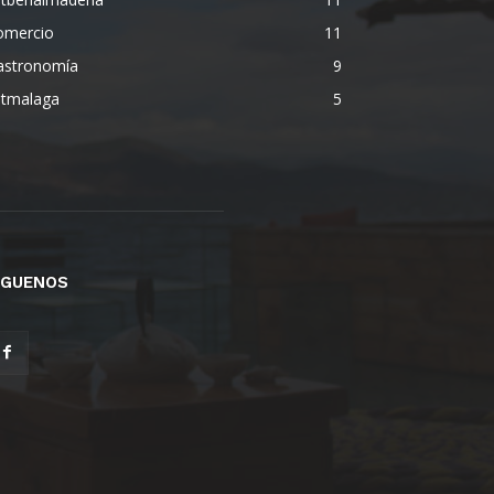
omercio
11
astronomía
9
etmalaga
5
ÍGUENOS