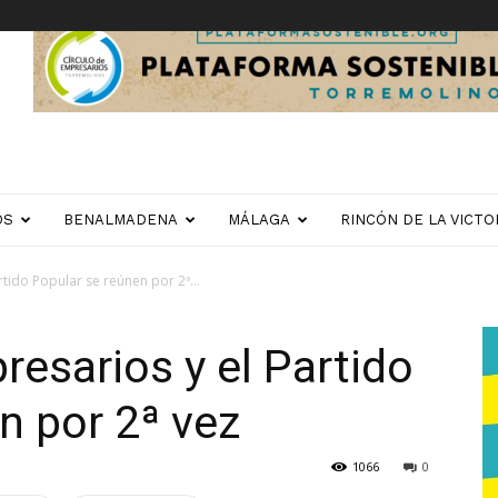
OS
BENALMADENA
MÁLAGA
RINCÓN DE LA VICTO
rtido Popular se reúnen por 2ª...
resarios y el Partido
n por 2ª vez
1066
0