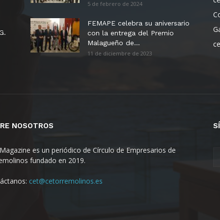
5 de febrero de 2024
C
FEMAPE celebra su aniversario
G
G.
con la entrega del Premio
Malagueño de...
c
11 de diciembre de 2023
RE NOSOTROS
S
Magazine es un periódico de Círculo de Empresarios de
emolinos fundado en 2019.
áctanos:
cet@cetorremolinos.es