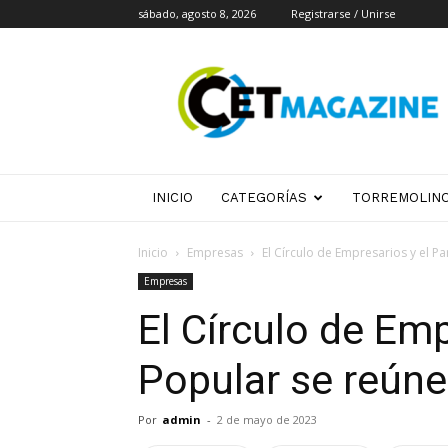
sábado, agosto 8, 2026
Registrarse / Unirse
CET
Magazine
INICIO
CATEGORÍAS
TORREMOLIN
Inicio
Empresas
El Círculo de Empresarios y el Pa
Empresas
El Círculo de Emp
Popular se reúne
Por
admin
-
2 de mayo de 2023