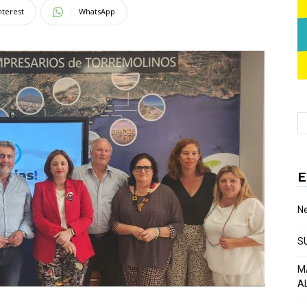
nterest
WhatsApp
E
Ne
S
M
A