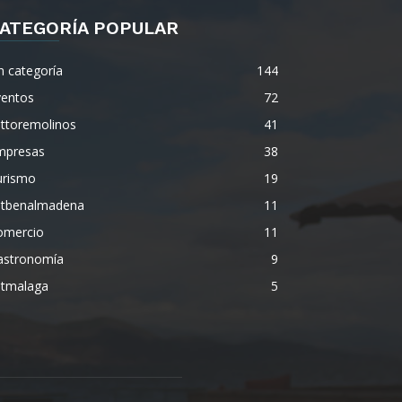
ATEGORÍA POPULAR
n categoría
144
ventos
72
ettoremolinos
41
mpresas
38
urismo
19
etbenalmadena
11
omercio
11
astronomía
9
etmalaga
5