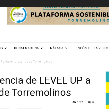
OS
BENALMADENA
MÁLAGA
RINCÓN DE LA VICTO
UP a los empresarios de Torremolinos
rencia de LEVEL UP a
 de Torremolinos
1582
0