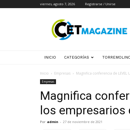
viernes, agosto 7, 2026
Registrarse / Unirse
CET
Magazine
INICIO
CATEGORÍAS
TORREMOLIN
Inicio
Empresas
Magnifica conferencia de LEVEL 
Empresas
Magnifica confe
los empresarios
Por
admin
-
27 de noviembre de 2021