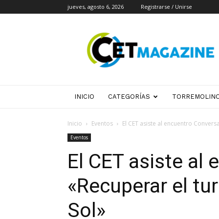
jueves, agosto 6, 2026
Registrarse / Unirse
CET
Magazine
INICIO
CATEGORÍAS
TORREMOLIN
Inicio
Eventos
El CET asiste al encuentro Conversa
Eventos
El CET asiste al
«Recuperar el tu
Sol»