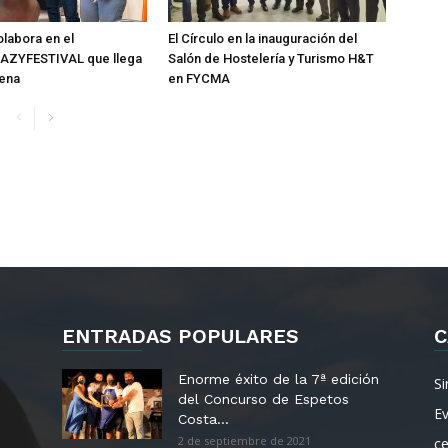
olabora en el
El Círculo en la inauguración del
ZYFESTIVAL que llega
Salón de Hostelería y Turismo H&T
ena
en FYCMA
ENTRADAS POPULARES
C
Enorme éxito de la 7ª edición
Si
del Concurso de Espetos
E
Costa...
2 de septiembre de 2021
c