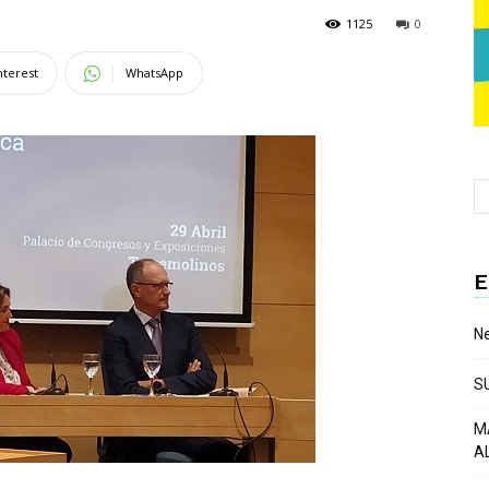
1125
0
nterest
WhatsApp
E
Ne
S
M
A