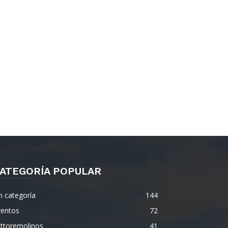
ATEGORÍA POPULAR
n categoría
144
ventos
72
ettoremolinos
41