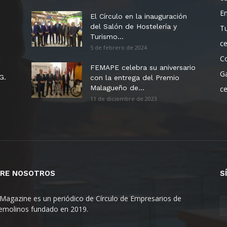
E
El Círculo en la inauguración
del Salón de Hostelería y
T
Turismo...
c
5 de febrero de 2024
C
FEMAPE celebra su aniversario
G
G.
con la entrega del Premio
Malagueño de...
c
11 de diciembre de 2023
RE NOSOTROS
S
Magazine es un periódico de Círculo de Empresarios de
emolinos fundado en 2019.