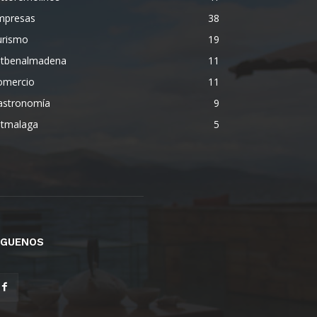
mpresas
38
urismo
19
etbenalmadena
11
omercio
11
astronomía
9
etmalaga
5
ÍGUENOS