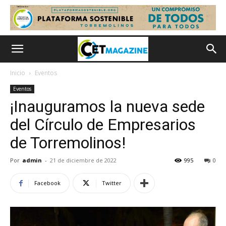
Inicio
Eventos
Eventos
¡Inauguramos la nueva sede
del Círculo de Empresarios
de Torremolinos!
Por
admin
-
21 de diciembre de 2022
995
0
Facebook
Twitter