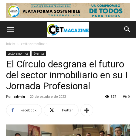
Inicio
cettoremolinos
cettoremolinos
Eventos
El Círculo desgrana el futuro
del sector inmobiliario en su I
Jornada Profesional
Por
admin
-
20 de octubre de 2023
827
0
Facebook
Twitter