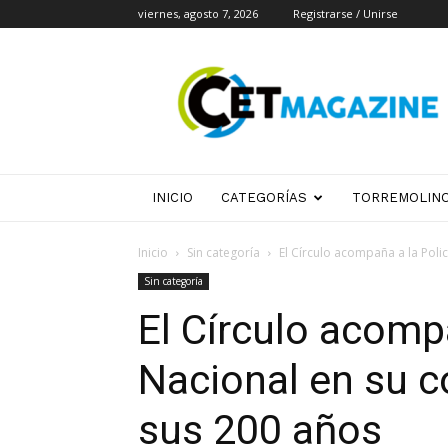
viernes, agosto 7, 2026
Registrarse / Unirse
CET
Magazine
INICIO
CATEGORÍAS
TORREMOLIN
Inicio
Sin categoría
El Círculo acompaña a la Poli
Sin categoría
El Círculo acompa
Nacional en su 
sus 200 años