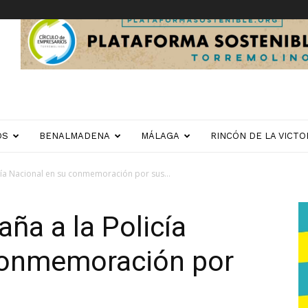
OS
BENALMADENA
MÁLAGA
RINCÓN DE LA VICTO
cía Nacional en su conmemoración por sus...
ña a la Policía
conmemoración por