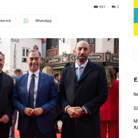
931
0
nterest
WhatsApp
E
Ne
S
M
A