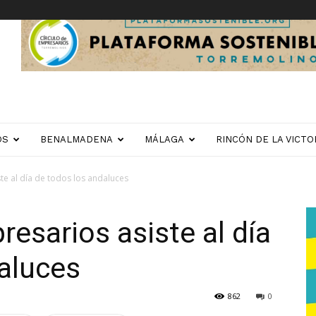
OS
BENALMADENA
MÁLAGA
RINCÓN DE LA VICTO
ste al día de todos los andaluces
resarios asiste al día
aluces
862
0