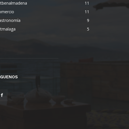
etbenalmadena
11
omercio
11
astronomía
9
etmalaga
5
ÍGUENOS