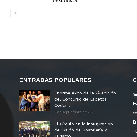
“CONEXIONES”
ENTRADAS POPULARES
C
Enorme éxito de la 7ª edición
Si
del Concurso de Espetos
E
Costa...
2 de septiembre de 2021
c
E
El Círculo en la inauguración
del Salón de Hostelería y
T
Turismo...