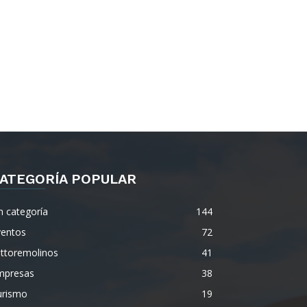
ATEGORÍA POPULAR
n categoría
144
ventos
72
ettoremolinos
41
mpresas
38
urismo
19