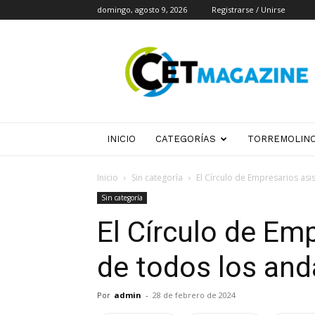
domingo, agosto 9, 2026
Registrarse / Unirse
CET
Magazine
INICIO
CATEGORÍAS
TORREMOLIN
Inicio
Sin categoría
El Círculo de Empresarios asi
Sin categoría
El Círculo de Emp
de todos los and
Por
admin
-
28 de febrero de 2024