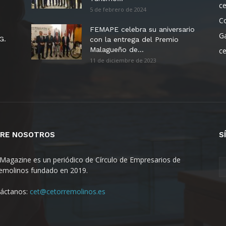
c
5 de febrero de 2024
C
FEMAPE celebra su aniversario
G
G.
con la entrega del Premio
Malagueño de...
c
11 de diciembre de 2023
RE NOSOTROS
S
Magazine es un periódico de Círculo de Empresarios de
emolinos fundado en 2019.
áctanos:
cet@cetorremolinos.es