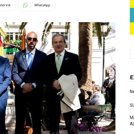
nterest
WhatsApp
E
Ne
S
M
A