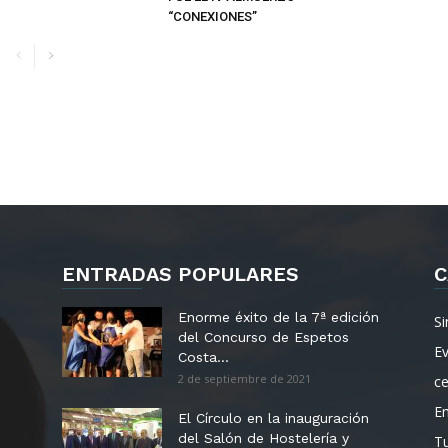
“CONEXIONES”
ENTRADAS POPULARES
C
Enorme éxito de la 7ª edición
Si
del Concurso de Espetos
E
Costa...
2 de septiembre de 2021
c
E
El Círculo en la inauguración
del Salón de Hostelería y
T