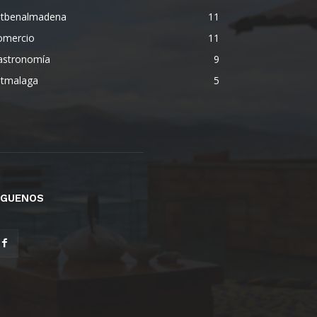
etbenalmadena
11
omercio
11
astronomía
9
etmalaga
5
ÍGUENOS