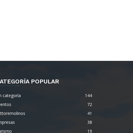
ATEGORÍA POPULAR
n categoría
144
ventos
72
ettoremolinos
41
mpresas
38
urismo
19