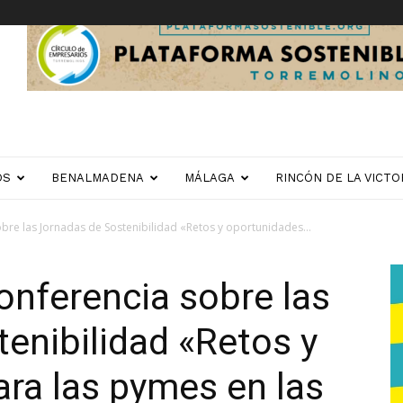
OS
BENALMADENA
MÁLAGA
RINCÓN DE LA VICTO
bre las Jornadas de Sostenibilidad «Retos y oportunidades...
onferencia sobre las
enibilidad «Retos y
ra las pymes en las