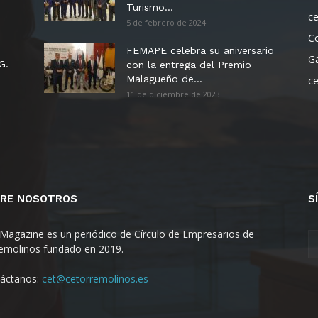
Turismo...
c
5 de febrero de 2024
C
FEMAPE celebra su aniversario
G
G.
con la entrega del Premio
Malagueño de...
c
11 de diciembre de 2023
RE NOSOTROS
S
Magazine es un periódico de Círculo de Empresarios de
emolinos fundado en 2019.
áctanos:
cet@cetorremolinos.es