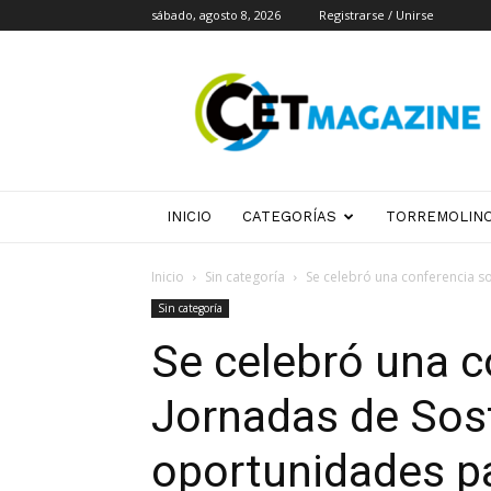
sábado, agosto 8, 2026
Registrarse / Unirse
CET
Magazine
INICIO
CATEGORÍAS
TORREMOLIN
Inicio
Sin categoría
Se celebró una conferencia so
Sin categoría
Se celebró una c
Jornadas de Sost
oportunidades pa