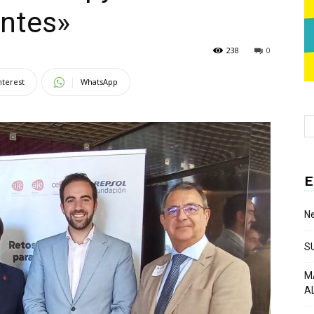
entes»
238
0
nterest
WhatsApp
E
Ne
S
M
A