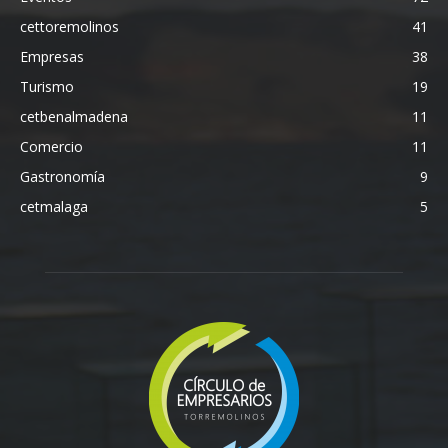
cettoremolinos
41
Empresas
38
Turismo
19
cetbenalmadena
11
Comercio
11
Gastronomía
9
cetmalaga
5