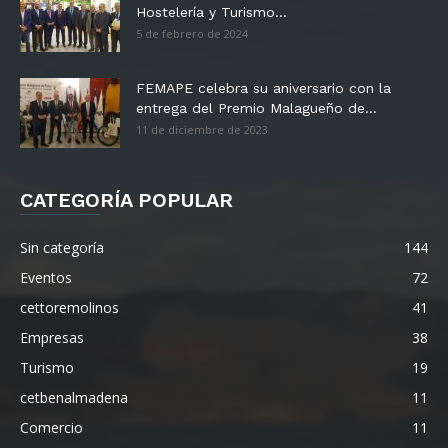
Hostelería y Turismo...
5 de febrero de 2024
FEMAPE celebra su aniversario con la
entrega del Premio Malagueño de...
11 de diciembre de 2023
CATEGORÍA POPULAR
Sin categoría
144
Eventos
72
cettoremolinos
41
Empresas
38
Turismo
19
cetbenalmadena
11
Comercio
11