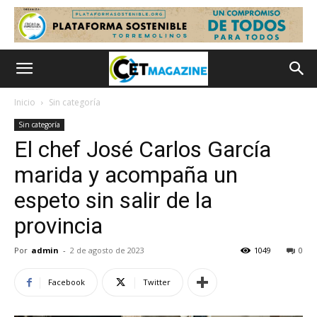
Inicio
Sin categoría
Sin categoría
El chef José Carlos García
marida y acompaña un
espeto sin salir de la
provincia
Por
admin
-
2 de agosto de 2023
1049
0
Facebook
Twitter