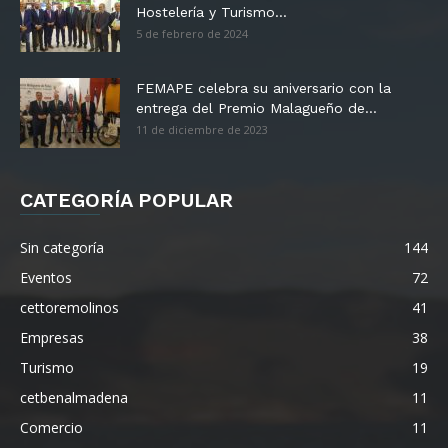
Hostelería y Turismo...
5 de febrero de 2024
FEMAPE celebra su aniversario con la
entrega del Premio Malagueño de...
11 de diciembre de 2023
CATEGORÍA POPULAR
Sin categoría
144
Eventos
72
cettoremolinos
41
Empresas
38
Turismo
19
cetbenalmadena
11
Comercio
11