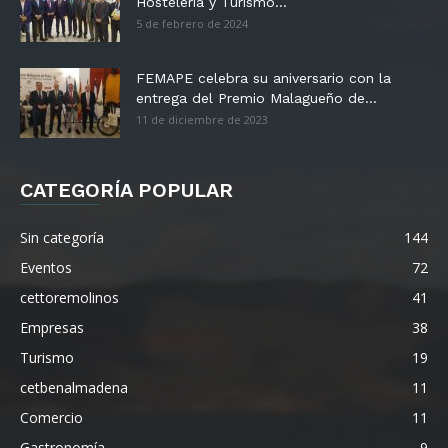
Hostelería y Turismo...
5 de febrero de 2024
FEMAPE celebra su aniversario con la
entrega del Premio Malagueño de...
11 de diciembre de 2023
CATEGORÍA POPULAR
Sin categoría
144
Eventos
72
cettoremolinos
41
Empresas
38
Turismo
19
cetbenalmadena
11
Comercio
11
Gastronomía
9